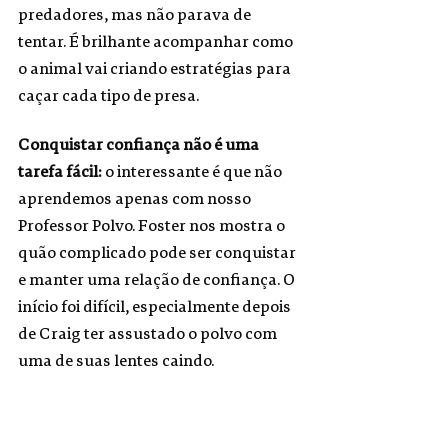
predadores, mas não parava de 
tentar. É brilhante acompanhar como 
o animal vai criando estratégias para 
caçar cada tipo de presa. 
Conquistar confiança não é uma 
tarefa fác
il: 
o
in
teressante é que não 
aprendemos apenas com nosso 
Professor Polvo. Foster nos mostra o 
quão complicado pode ser conquistar 
e manter uma relação de confiança. O 
início foi difícil, especialmente depois 
de Craig ter assustado o polvo com 
uma de suas lentes caindo. 
Mas o que poderia ter sido um 
desastre foi uma das cenas mais 